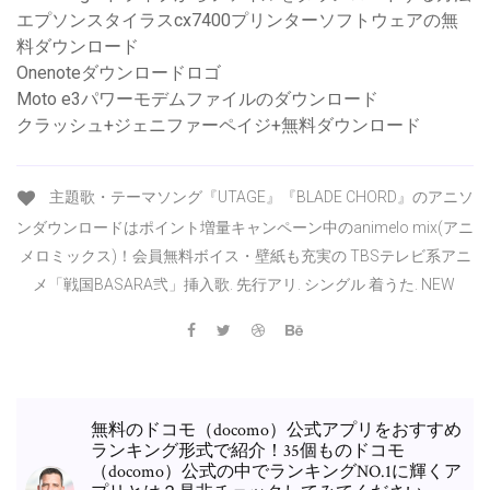
エプソンスタイラスcx7400プリンターソフトウェアの無
料ダウンロード
Onenoteダウンロードロゴ
Moto e3パワーモデムファイルのダウンロード
クラッシュ+ジェニファーペイジ+無料ダウンロード
主題歌・テーマソング『UTAGE』『BLADE CHORD』のアニソ
ンダウンロードはポイント増量キャンペーン中のanimelo mix(アニ
メロミックス)！会員無料ボイス・壁紙も充実の TBSテレビ系アニ
メ「戦国BASARA弐」挿入歌. 先行アリ. シングル 着うた. NEW
無料のドコモ（docomo）公式アプリをおすすめ
ランキング形式で紹介！35個ものドコモ
（docomo）公式の中でランキングNO.1に輝くア